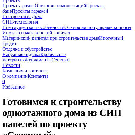
Проекты
Проекты домов
Описание комплектаций
Проекты
бань
Проекты гаражей
Построенные Дома
СИП-технология
Преимущества и особенности
Ответы на популярные вопросы
Ипотека и материнский капитал
Материнский капитал при строительстве дома
Ипотечный
кредит
Отделка и обустройство
Наружная отделка
Кровельные
материалы
Фундаменты
Септики
Новости
Компания и контакты
О компании
Контакты
0
Избранное
Готовимся к строительству
одноэтажного дома из СИП
панелей по проекту