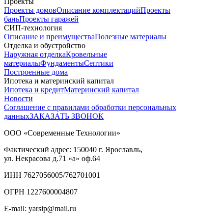
Проекты
Проекты домов
Описание комплектаций
Проекты
бань
Проекты гаражей
СИП-технология
Описание и преимущества
Полезные материалы
Отделка и обустройство
Наружная отделка
Кровельные
материалы
Фундаменты
Септики
Построенные дома
Ипотека и материнский капитал
Ипотека и кредит
Материнский капитал
Новости
Соглашение с правилами обработки персональных
данных
ЗАКАЗАТЬ ЗВОНОК
ООО «Современные Технологии»
Фактический адрес:
150040
г. Ярославль,
ул. Некрасова д.71
«а» оф.64
ИНН 7627056005/762701001
ОГРН 1227600004807
E-mail: yarsip@mail.ru