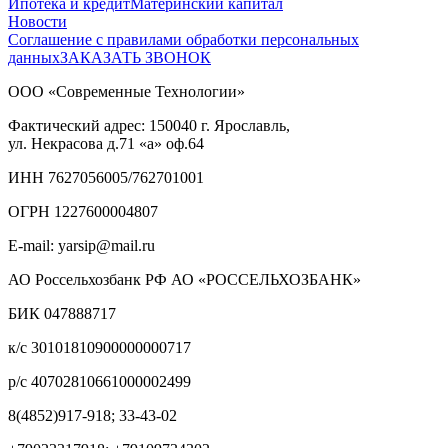
Ипотека и кредит
Материнский капитал
Новости
Соглашение с правилами обработки персональных
данных
ЗАКАЗАТЬ ЗВОНОК
ООО «Современные Технологии»
Фактический адрес:
150040
г. Ярославль,
ул. Некрасова д.71
«а» оф.64
ИНН 7627056005/762701001
ОГРН 1227600004807
E-mail: yarsip@mail.ru
АО Россельхозбанк РФ АО «РОССЕЛЬХОЗБАНК»
БИК 047888717
к/с 30101810900000000717
р/с 40702810661000002499
8(4852)917-918; 33-43-02