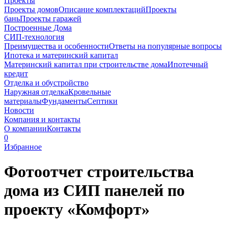
Проекты
Проекты домов
Описание комплектаций
Проекты
бань
Проекты гаражей
Построенные Дома
СИП-технология
Преимущества и особенности
Ответы на популярные вопросы
Ипотека и материнский капитал
Материнский капитал при строительстве дома
Ипотечный
кредит
Отделка и обустройство
Наружная отделка
Кровельные
материалы
Фундаменты
Септики
Новости
Компания и контакты
О компании
Контакты
0
Избранное
Фотоотчет строительства
дома из СИП панелей по
проекту «Комфорт»