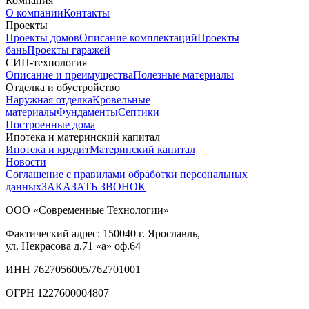
Компания
О компании
Контакты
Проекты
Проекты домов
Описание комплектаций
Проекты
бань
Проекты гаражей
СИП-технология
Описание и преимущества
Полезные материалы
Отделка и обустройство
Наружная отделка
Кровельные
материалы
Фундаменты
Септики
Построенные дома
Ипотека и материнский капитал
Ипотека и кредит
Материнский капитал
Новости
Соглашение с правилами обработки персональных
данных
ЗАКАЗАТЬ ЗВОНОК
ООО «Современные Технологии»
Фактический адрес:
150040
г. Ярославль,
ул. Некрасова д.71
«а» оф.64
ИНН 7627056005/762701001
ОГРН 1227600004807