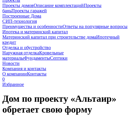
Проекты
Проекты домов
Описание комплектаций
Проекты
бань
Проекты гаражей
Построенные Дома
СИП-технология
Преимущества и особенности
Ответы на популярные вопросы
Ипотека и материнский капитал
Материнский капитал при строительстве дома
Ипотечный
кредит
Отделка и обустройство
Наружная отделка
Кровельные
материалы
Фундаменты
Септики
Новости
Компания и контакты
О компании
Контакты
0
Избранное
Дом по проекту «Альтаир»
обретает свою форму