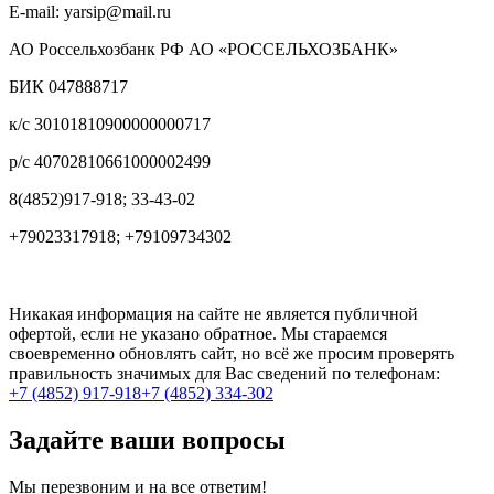
E-mail: yarsip@mail.ru
АО Россельхозбанк РФ АО «РОССЕЛЬХОЗБАНК»
БИК 047888717
к/с 30101810900000000717
р/с 40702810661000002499
8(4852)917-918; 33-43-02
+79023317918; +79109734302
Никакая информация на сайте не является публичной
офертой, если не указано обратное. Мы стараемся
своевременно обновлять сайт, но всё же просим проверять
правильность значимых для Вас сведений по телефонам:
+7 (4852) 917-918
+7 (4852) 334-302
Задайте ваши вопросы
Мы перезвоним и на все ответим!