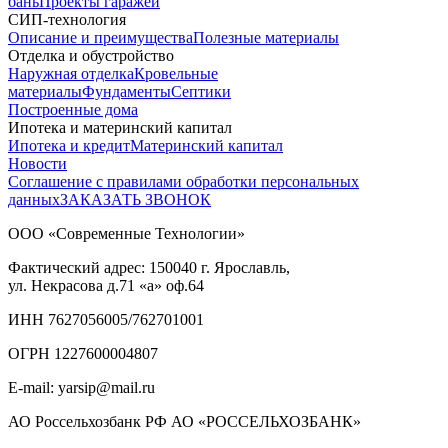
бань
Проекты гаражей
СИП-технология
Описание и преимущества
Полезные материалы
Отделка и обустройство
Наружная отделка
Кровельные
материалы
Фундаменты
Септики
Построенные дома
Ипотека и материнский капитал
Ипотека и кредит
Материнский капитал
Новости
Соглашение с правилами обработки персональных
данных
ЗАКАЗАТЬ ЗВОНОК
ООО «Современные Технологии»
Фактический адрес:
150040
г. Ярославль,
ул. Некрасова д.71
«а» оф.64
ИНН 7627056005/762701001
ОГРН 1227600004807
E-mail: yarsip@mail.ru
АО Россельхозбанк РФ АО «РОССЕЛЬХОЗБАНК»