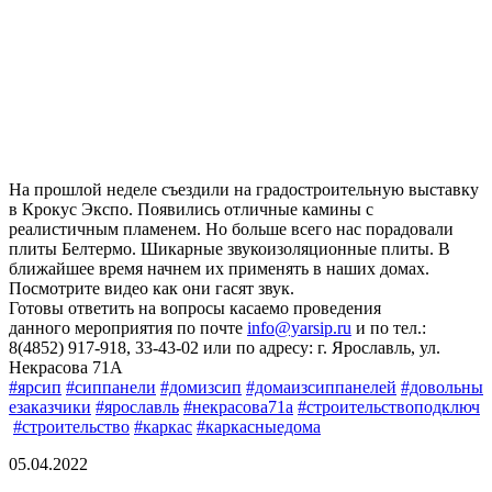
На прошлой неделе съездили на градостроительную выставку
в Крокус Экспо. Появились отличные камины с
реалистичным пламенем. Но больше всего нас порадовали
плиты Белтермо. Шикарные звукоизоляционные плиты. В
ближайшее время начнем их применять в наших домах.
Посмотрите видео как они гасят звук.
Готовы ответить на вопросы касаемо проведения
данного мероприятия по почте
info@yarsip.ru
и по тел.:
8(4852) 917-918, 33-43-02 или по адресу: г. Ярославль, ул.
Некрасова 71А
#ярсип
#сиппанели
#домизсип
#домаизсиппанелей
#довольны
езаказчики
#ярославль
#некрасова71а
#строительствоподключ
#строительство
#каркас
#каркасныедома
05.04.2022