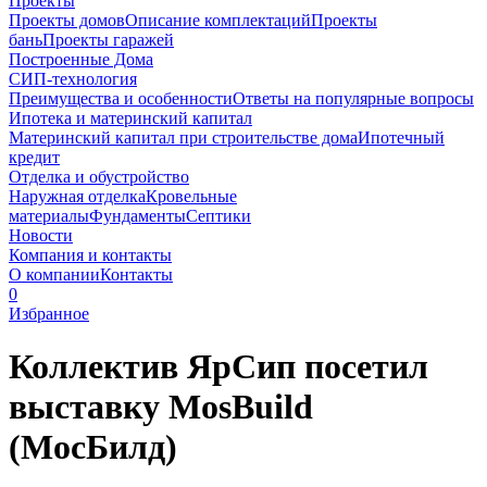
Проекты
Проекты домов
Описание комплектаций
Проекты
бань
Проекты гаражей
Построенные Дома
СИП-технология
Преимущества и особенности
Ответы на популярные вопросы
Ипотека и материнский капитал
Материнский капитал при строительстве дома
Ипотечный
кредит
Отделка и обустройство
Наружная отделка
Кровельные
материалы
Фундаменты
Септики
Новости
Компания и контакты
О компании
Контакты
0
Избранное
Коллектив ЯрСип посетил
выставку MosBuild
(МосБилд)