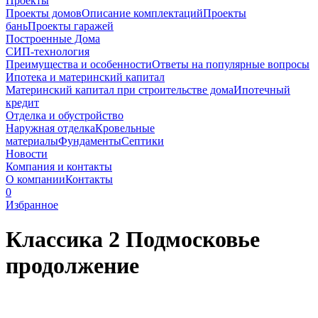
Проекты
Проекты домов
Описание комплектаций
Проекты
бань
Проекты гаражей
Построенные Дома
СИП-технология
Преимущества и особенности
Ответы на популярные вопросы
Ипотека и материнский капитал
Материнский капитал при строительстве дома
Ипотечный
кредит
Отделка и обустройство
Наружная отделка
Кровельные
материалы
Фундаменты
Септики
Новости
Компания и контакты
О компании
Контакты
0
Избранное
Классика 2 Подмосковье
продолжение