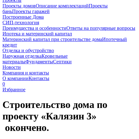
Проекты
Проекты домов
Описание комплектаций
Проекты
бань
Проекты гаражей
Построенные Дома
СИП-технология
Преимущества и особенности
Ответы на популярные вопросы
Ипотека и материнский капитал
Материнский капитал при строительстве дома
Ипотечный
кредит
Отделка и обустройство
Наружная отделка
Кровельные
материалы
Фундаменты
Септики
Новости
Компания и контакты
О компании
Контакты
0
Избранное
Строительство дома по
проекту «Калязин 3»
окончено.