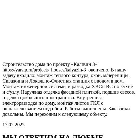
Строительство дома по проекту «Калязин 3»
https://yarsip.ru/projects_houses/kalyazin-3 окончено. В нашу
задачу входило: монтаж теплого контура, окон, м/черепицы.
Скважина и Локально-Очистная станция с вводом в дом.
Монтаж инженерной системы и разводка ХВС/ГВС по кухне
и с/узлу. Наружная отделка фасадной плиткой, подшив свесов,
отделка цокольного пространства. Внутренняя
электроразводка по дому, монтаж листов ГКЛ с
ошпаклевыванием под обои. Работы выполнены. Заказчики
довольны. Мы переходим к следующему объекту.
17.02.2025
МЫ ОТВЕТИМ НА ЛЮБЫЕ