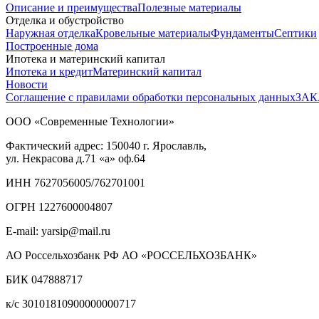
Описание и преимущества
Полезные материалы
Отделка и обустройство
Наружная отделка
Кровельные материалы
Фундаменты
Септики
Построенные дома
Ипотека и материнский капитал
Ипотека и кредит
Материнский капитал
Новости
Соглашение с правилами обработки персональных данных
ЗАК
ООО «Современные Технологии»
Фактический адрес:
150040
г. Ярославль,
ул. Некрасова д.71
«а» оф.64
ИНН 7627056005/762701001
ОГРН 1227600004807
E-mail: yarsip@mail.ru
АО Россельхозбанк РФ АО «РОССЕЛЬХОЗБАНК»
БИК 047888717
к/с 30101810900000000717