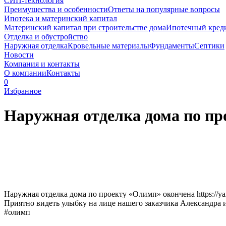
СИП-технология
Преимущества и особенности
Ответы на популярные вопросы
Ипотека и материнский капитал
Материнский капитал при строительстве дома
Ипотечный кред
Отделка и обустройство
Наружная отделка
Кровельные материалы
Фундаменты
Септики
Новости
Компания и контакты
О компании
Контакты
0
Избранное
Наружная отделка дома по пр
Наружная отделка дома по проекту «Олимп» окончена https://yars
Приятно видеть улыбку на лице нашего заказчика Александра и
#олимп