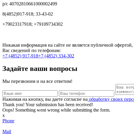
р/с 40702810661000002499
8(4852)917-918; 33-43-02
+79023317918; +79109734302
Никакая информация на сайте не является публичной офертой, 
Вас сведений по телефонам:
+7 (4852) 917-918
+7 (4852) 334-302
Задайте ваши вопросы
Мы перезвоним и на все ответим!
Нажимая на кнопку, вы даете согласие на
обработку своих пер
Thank you! Your submission has been received!
Oops! Something went wrong while submitting the form.
x
Phone
Mail