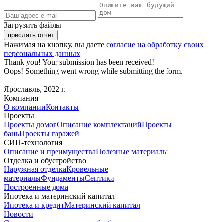
Загрузить файлы
Нажимая на кнопку, вы даете
согласие на обработку своих
персональных данных
Thank you! Your submission has been received!
Oops! Something went wrong while submitting the form.
Ярославль, 2022 г.
Компания
О компании
Контакты
Проекты
Проекты домов
Описание комплектаций
Проекты
бань
Проекты гаражей
СИП-технология
Описание и преимущества
Полезные материалы
Отделка и обустройство
Наружная отделка
Кровельные
материалы
Фундаменты
Септики
Построенные дома
Ипотека и материнский капитал
Ипотека и кредит
Материнский капитал
Новости