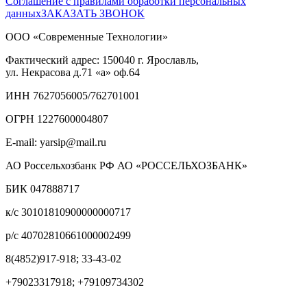
Соглашение с правилами обработки персональных
данных
ЗАКАЗАТЬ ЗВОНОК
ООО «Современные Технологии»
Фактический адрес:
150040
г. Ярославль,
ул. Некрасова д.71
«а» оф.64
ИНН 7627056005/762701001
ОГРН 1227600004807
E-mail: yarsip@mail.ru
АО Россельхозбанк РФ АО «РОССЕЛЬХОЗБАНК»
БИК 047888717
к/с 30101810900000000717
р/с 40702810661000002499
8(4852)917-918; 33-43-02
+79023317918; +79109734302