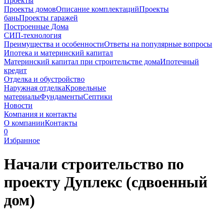
Проекты
Проекты домов
Описание комплектаций
Проекты
бань
Проекты гаражей
Построенные Дома
СИП-технология
Преимущества и особенности
Ответы на популярные вопросы
Ипотека и материнский капитал
Материнский капитал при строительстве дома
Ипотечный
кредит
Отделка и обустройство
Наружная отделка
Кровельные
материалы
Фундаменты
Септики
Новости
Компания и контакты
О компании
Контакты
0
Избранное
Начали строительство по
проекту Дуплекс (сдвоенный
дом)