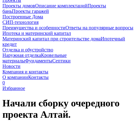
Проекты
Проекты домов
Описание комплектаций
Проекты
бань
Проекты гаражей
Построенные Дома
СИП-технология
Преимущества и особенности
Ответы на популярные вопросы
Ипотека и материнский капитал
Материнский капитал при строительстве дома
Ипотечный
кредит
Отделка и обустройство
Наружная отделка
Кровельные
материалы
Фундаменты
Септики
Новости
Компания и контакты
О компании
Контакты
0
Избранное
Начали сборку очередного
проекта Алтай.