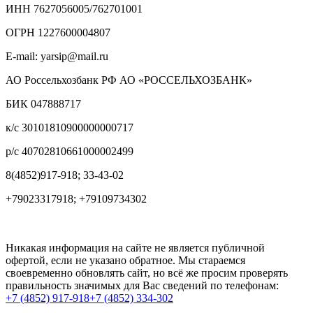
ИНН 7627056005/762701001
ОГРН 1227600004807
E-mail: yarsip@mail.ru
АО Россельхозбанк РФ АО «РОССЕЛЬХОЗБАНК»
БИК 047888717
к/с 30101810900000000717
р/с 40702810661000002499
8(4852)917-918; 33-43-02
+79023317918; +79109734302
Никакая информация на сайте не является публичной
офертой, если не указано обратное. Мы стараемся
своевременно обновлять сайт, но всё же просим проверять
правильность значимых для Вас сведений по телефонам:
+7 (4852) 917-918
+7 (4852) 334-302