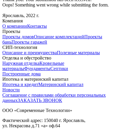
Oops! Something went wrong while submitting the form.
Ярославль, 2022 г.
Компания
О компании
Контакты
Проекты
Проекты домов
Описание комплектаций
Проекты
бань
Проекты гаражей
СИП-технология
Описание и преимущества
Полезные материалы
Отделка и обустройство
Наружная отделка
Кровельные
материалы
Фундаменты
Септики
Построенные дома
Ипотека и материнский капитал
Ипотека и кредит
Материнский капитал
Новости
Соглашение с правилами обработки персональных
данных
ЗАКАЗАТЬ ЗВОНОК
ООО «Современные Технологии»
Фактический адрес:
150040
г. Ярославль,
ул. Некрасова д.71
«а» оф.64