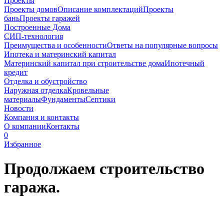
Проекты
Проекты домов
Описание комплектаций
Проекты
бань
Проекты гаражей
Построенные Дома
СИП-технология
Преимущества и особенности
Ответы на популярные вопросы
Ипотека и материнский капитал
Материнский капитал при строительстве дома
Ипотечный
кредит
Отделка и обустройство
Наружная отделка
Кровельные
материалы
Фундаменты
Септики
Новости
Компания и контакты
О компании
Контакты
0
Избранное
Продолжаем строительство
гаража.