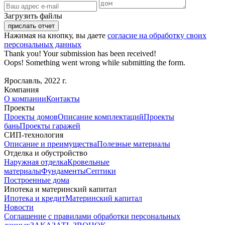
Загрузить файлы
Нажимая на кнопку, вы даете
согласие на обработку своих
персональных данных
Thank you! Your submission has been received!
Oops! Something went wrong while submitting the form.
Ярославль, 2022 г.
Компания
О компании
Контакты
Проекты
Проекты домов
Описание комплектаций
Проекты
бань
Проекты гаражей
СИП-технология
Описание и преимущества
Полезные материалы
Отделка и обустройство
Наружная отделка
Кровельные
материалы
Фундаменты
Септики
Построенные дома
Ипотека и материнский капитал
Ипотека и кредит
Материнский капитал
Новости
Соглашение с правилами обработки персональных