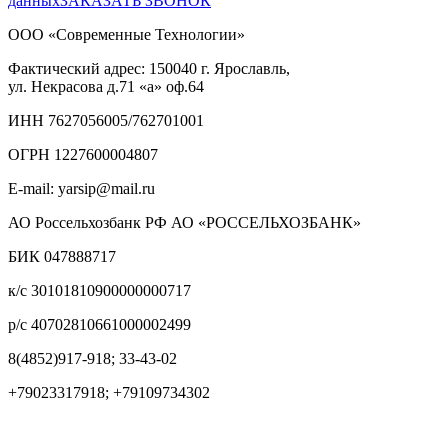
данных
ЗАКАЗАТЬ ЗВОНОК
ООО «Современные Технологии»
Фактический адрес:
150040
г. Ярославль,
ул. Некрасова д.71
«а» оф.64
ИНН 7627056005/762701001
ОГРН 1227600004807
E-mail: yarsip@mail.ru
АО Россельхозбанк РФ АО «РОССЕЛЬХОЗБАНК»
БИК 047888717
к/с 30101810900000000717
р/с 40702810661000002499
8(4852)917-918; 33-43-02
+79023317918; +79109734302