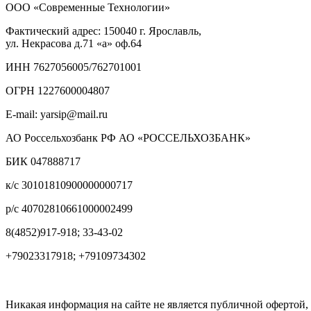
ООО «Современные Технологии»
Фактический адрес:
150040
г. Ярославль,
ул. Некрасова д.71
«а» оф.64
ИНН 7627056005/762701001
ОГРН 1227600004807
E-mail: yarsip@mail.ru
АО Россельхозбанк РФ АО «РОССЕЛЬХОЗБАНК»
БИК 047888717
к/с 30101810900000000717
р/с 40702810661000002499
8(4852)917-918; 33-43-02
+79023317918; +79109734302
Никакая информация на сайте не является публичной офертой, 