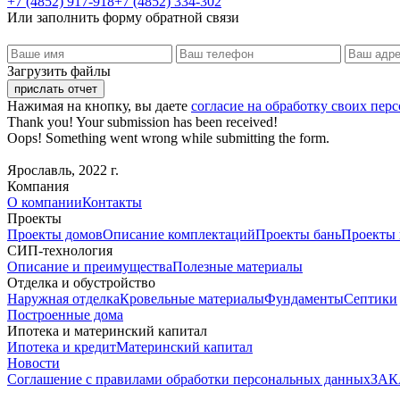
+7 (4852) 917-918
+7 (4852) 334-302
Или заполнить форму обратной связи
Загрузить файлы
Нажимая на кнопку, вы даете
согласие на обработку своих пе
Thank you! Your submission has been received!
Oops! Something went wrong while submitting the form.
Ярославль, 2022 г.
Компания
О компании
Контакты
Проекты
Проекты домов
Описание комплектаций
Проекты бань
Проекты 
СИП-технология
Описание и преимущества
Полезные материалы
Отделка и обустройство
Наружная отделка
Кровельные материалы
Фундаменты
Септики
Построенные дома
Ипотека и материнский капитал
Ипотека и кредит
Материнский капитал
Новости
Соглашение с правилами обработки персональных данных
ЗАК