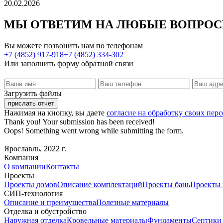
20.02.2026
МЫ ОТВЕТИМ НА ЛЮБЫЕ ВОПРО
Вы можете позвонить нам по телефонам
+7 (4852) 917-918
+7 (4852) 334-302
Или заполнить форму обратной связи
Загрузить файлы
Нажимая на кнопку, вы даете
согласие на обработку своих пе
Thank you! Your submission has been received!
Oops! Something went wrong while submitting the form.
Ярославль, 2022 г.
Компания
О компании
Контакты
Проекты
Проекты домов
Описание комплектаций
Проекты бань
Проекты 
СИП-технология
Описание и преимущества
Полезные материалы
Отделка и обустройство
Наружная отделка
Кровельные материалы
Фундаменты
Септики