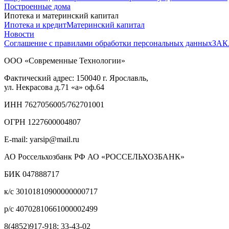
Построенные дома
Ипотека и материнский капитал
Ипотека и кредит
Материнский капитал
Новости
Соглашение с правилами обработки персональных данных
ЗАК
ООО «Современные Технологии»
Фактический адрес:
150040
г. Ярославль,
ул. Некрасова д.71
«а» оф.64
ИНН 7627056005/762701001
ОГРН 1227600004807
E-mail: yarsip@mail.ru
АО Россельхозбанк РФ АО «РОССЕЛЬХОЗБАНК»
БИК 047888717
к/с 30101810900000000717
р/с 40702810661000002499
8(4852)917-918; 33-43-02