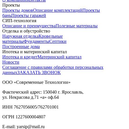
Проекты
Проекты домов
Описание комплектаций
Проекты
бань
Проекты гаражей
СИП-технология
Описание и преимущества
Полезные материалы
Отделка и обустройство
Наружная отделка
Кровельные
материалы
Фундаменты
Септики
Построенные дома
Ипотека и материнский капитал
Ипотека и кредит
Материнский капитал
Новости
Соглашение с правилами обработки персональных
данных
ЗАКАЗАТЬ ЗВОНОК
ООО «Современные Технологии»
Фактический адрес:
150040
г. Ярославль,
ул. Некрасова д.71
«а» оф.64
ИНН 7627056005/762701001
ОГРН 1227600004807
E-mail: yarsip@mail.ru