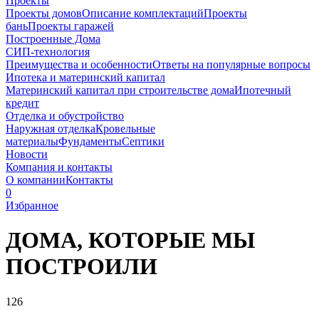
Проекты
Проекты домов
Описание комплектаций
Проекты
бань
Проекты гаражей
Построенные Дома
СИП-технология
Преимущества и особенности
Ответы на популярные вопросы
Ипотека и материнский капитал
Материнский капитал при строительстве дома
Ипотечный
кредит
Отделка и обустройство
Наружная отделка
Кровельные
материалы
Фундаменты
Септики
Новости
Компания и контакты
О компании
Контакты
0
Избранное
ДОМА, КОТОРЫЕ
МЫ
ПОСТРОИЛИ
126