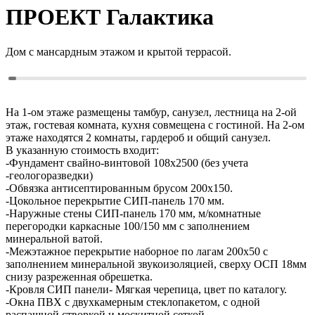
ПРОЕКТ
Галактика
Дом с мансардным этажом и крытой террасой.
На 1-ом этаже размещены тамбур, санузел, лестница на 2-ой
этаж, гостевая комната, кухня совмещена с гостиной. На 2-ом
этаже находятся 2 комнаты, гардероб и общий санузел.
В указанную стоимость входит:
-Фундамент свайно-винтовой 108х2500 (без учета
-геологоразведки)
-Обвязка антисептированным брусом 200х150.
-Цокольное перекрытие СИП-панель 170 мм.
-Наружные стены СИП-панель 170 мм, м/комнатные
перегородки каркасные 100/150 мм с заполнением
минеральной ватой.
-Межэтажное перекрытие наборное по лагам 200х50 с
заполнением минеральной звукоизоляцией, сверху ОСП 18мм
снизу разреженная обрешетка.
-Кровля СИП панели- Мягкая черепица, цвет по каталогу.
-Окна ПВХ с двухкамерным стеклопакетом, с одной
распашной створкой и москитной сеткой.