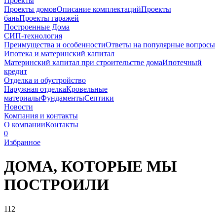
Проекты
Проекты домов
Описание комплектаций
Проекты
бань
Проекты гаражей
Построенные Дома
СИП-технология
Преимущества и особенности
Ответы на популярные вопросы
Ипотека и материнский капитал
Материнский капитал при строительстве дома
Ипотечный
кредит
Отделка и обустройство
Наружная отделка
Кровельные
материалы
Фундаменты
Септики
Новости
Компания и контакты
О компании
Контакты
0
Избранное
ДОМА, КОТОРЫЕ
МЫ
ПОСТРОИЛИ
112