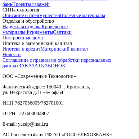
бань
Проекты гаражей
СИП-технология
Описание и преимущества
Полезные материалы
Отделка и обустройство
Наружная отделка
Кровельные
материалы
Фундаменты
Септики
Построенные дома
Ипотека и материнский капитал
Ипотека и кредит
Материнский капитал
Новости
Соглашение с правилами обработки персональных
данных
ЗАКАЗАТЬ ЗВОНОК
ООО «Современные Технологии»
Фактический адрес:
150040
г. Ярославль,
ул. Некрасова д.71
«а» оф.64
ИНН 7627056005/762701001
ОГРН 1227600004807
E-mail: yarsip@mail.ru
АО Россельхозбанк РФ АО «РОССЕЛЬХОЗБАНК»