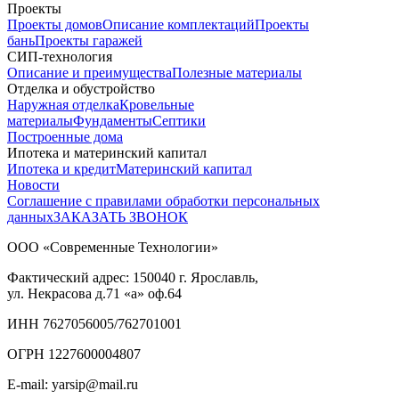
Проекты
Проекты домов
Описание комплектаций
Проекты
бань
Проекты гаражей
СИП-технология
Описание и преимущества
Полезные материалы
Отделка и обустройство
Наружная отделка
Кровельные
материалы
Фундаменты
Септики
Построенные дома
Ипотека и материнский капитал
Ипотека и кредит
Материнский капитал
Новости
Соглашение с правилами обработки персональных
данных
ЗАКАЗАТЬ ЗВОНОК
ООО «Современные Технологии»
Фактический адрес:
150040
г. Ярославль,
ул. Некрасова д.71
«а» оф.64
ИНН 7627056005/762701001
ОГРН 1227600004807
E-mail: yarsip@mail.ru