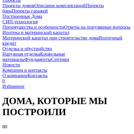
Проекты
Проекты домов
Описание комплектаций
Проекты
бань
Проекты гаражей
Построенные Дома
СИП-технология
Преимущества и особенности
Ответы на популярные вопросы
Ипотека и материнский капитал
Материнский капитал при строительстве дома
Ипотечный
кредит
Отделка и обустройство
Наружная отделка
Кровельные
материалы
Фундаменты
Септики
Новости
Компания и контакты
О компании
Контакты
0
Избранное
ДОМА, КОТОРЫЕ
МЫ
ПОСТРОИЛИ
80