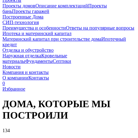
Проекты
Проекты домов
Описание комплектаций
Проекты
бань
Проекты гаражей
Построенные Дома
СИП-технология
Преимущества и особенности
Ответы на популярные вопросы
Ипотека и материнский капитал
Материнский капитал при строительстве дома
Ипотечный
кредит
Отделка и обустройство
Наружная отделка
Кровельные
материалы
Фундаменты
Септики
Новости
Компания и контакты
О компании
Контакты
0
Избранное
ДОМА, КОТОРЫЕ
МЫ
ПОСТРОИЛИ
134