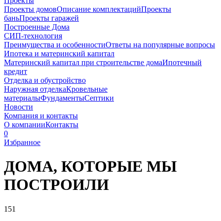
Проекты
Проекты домов
Описание комплектаций
Проекты
бань
Проекты гаражей
Построенные Дома
СИП-технология
Преимущества и особенности
Ответы на популярные вопросы
Ипотека и материнский капитал
Материнский капитал при строительстве дома
Ипотечный
кредит
Отделка и обустройство
Наружная отделка
Кровельные
материалы
Фундаменты
Септики
Новости
Компания и контакты
О компании
Контакты
0
Избранное
ДОМА, КОТОРЫЕ
МЫ
ПОСТРОИЛИ
151