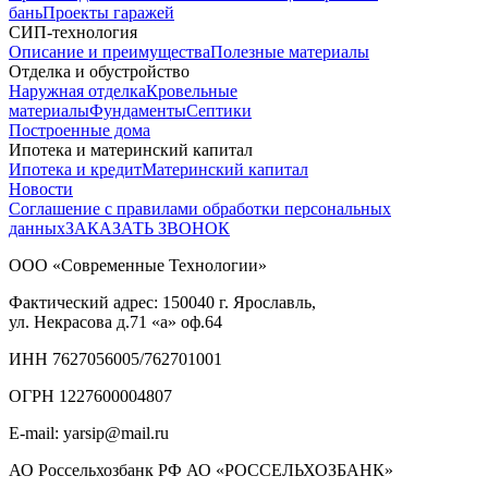
бань
Проекты гаражей
СИП-технология
Описание и преимущества
Полезные материалы
Отделка и обустройство
Наружная отделка
Кровельные
материалы
Фундаменты
Септики
Построенные дома
Ипотека и материнский капитал
Ипотека и кредит
Материнский капитал
Новости
Соглашение с правилами обработки персональных
данных
ЗАКАЗАТЬ ЗВОНОК
ООО «Современные Технологии»
Фактический адрес:
150040
г. Ярославль,
ул. Некрасова д.71
«а» оф.64
ИНН 7627056005/762701001
ОГРН 1227600004807
E-mail: yarsip@mail.ru
АО Россельхозбанк РФ АО «РОССЕЛЬХОЗБАНК»