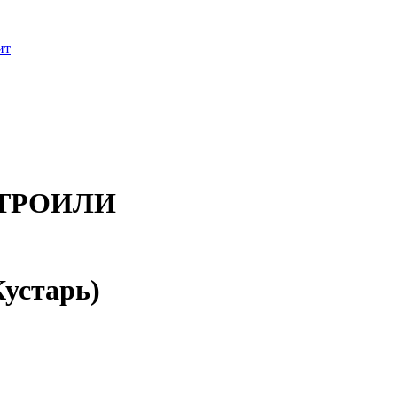
ит
ТРОИЛИ
устарь)