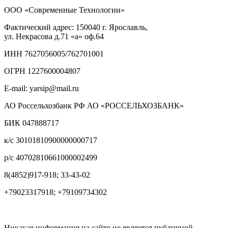
ООО «Современные Технологии»
Фактический адрес:
150040
г. Ярославль,
ул. Некрасова д.71
«а» оф.64
ИНН 7627056005/762701001
ОГРН 1227600004807
E-mail: yarsip@mail.ru
АО Россельхозбанк РФ АО «РОССЕЛЬХОЗБАНК»
БИК 047888717
к/с 30101810900000000717
р/с 40702810661000002499
8(4852)917-918; 33-43-02
+79023317918; +79109734302
Никакая информация на сайте не является публичной