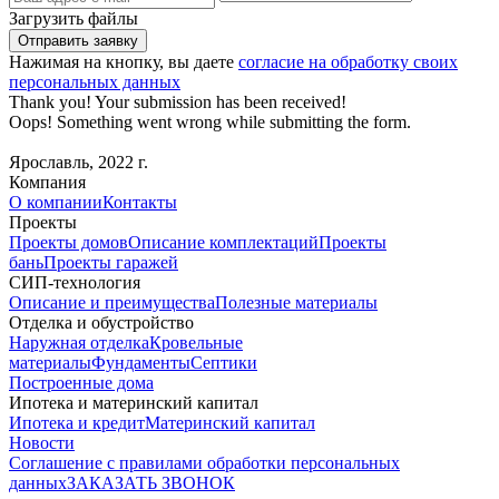
Загрузить файлы
Нажимая на кнопку, вы даете
согласие на обработку своих
персональных данных
Thank you! Your submission has been received!
Oops! Something went wrong while submitting the form.
Ярославль, 2022 г.
Компания
О компании
Контакты
Проекты
Проекты домов
Описание комплектаций
Проекты
бань
Проекты гаражей
СИП-технология
Описание и преимущества
Полезные материалы
Отделка и обустройство
Наружная отделка
Кровельные
материалы
Фундаменты
Септики
Построенные дома
Ипотека и материнский капитал
Ипотека и кредит
Материнский капитал
Новости
Соглашение с правилами обработки персональных
данных
ЗАКАЗАТЬ ЗВОНОК