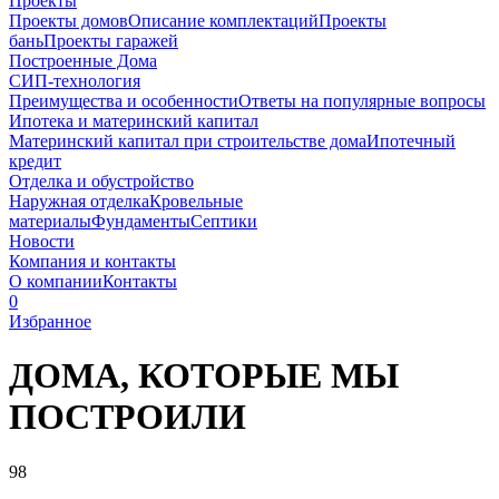
Проекты
Проекты домов
Описание комплектаций
Проекты
бань
Проекты гаражей
Построенные Дома
СИП-технология
Преимущества и особенности
Ответы на популярные вопросы
Ипотека и материнский капитал
Материнский капитал при строительстве дома
Ипотечный
кредит
Отделка и обустройство
Наружная отделка
Кровельные
материалы
Фундаменты
Септики
Новости
Компания и контакты
О компании
Контакты
0
Избранное
ДОМА, КОТОРЫЕ
МЫ
ПОСТРОИЛИ
98