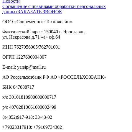
Новости
Соглашение с правилами обработки персональных
данных
ЗАКАЗАТЬ ЗВОНОК
ООО «Современные Технологии»
Фактический адрес:
150040
г. Ярославль,
ул. Некрасова д.71
«а» оф.64
ИНН 7627056005/762701001
ОГРН 1227600004807
E-mail: yarsip@mail.ru
АО Россельхозбанк РФ АО «РОССЕЛЬХОЗБАНК»
БИК 047888717
к/с 30101810900000000717
р/с 40702810661000002499
8(4852)917-918; 33-43-02
+79023317918; +79109734302