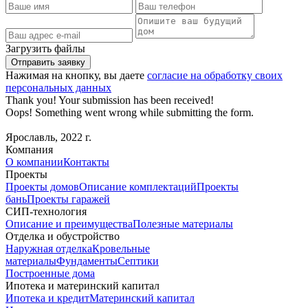
Загрузить файлы
Нажимая на кнопку, вы даете
согласие на обработку своих
персональных данных
Thank you! Your submission has been received!
Oops! Something went wrong while submitting the form.
Ярославль, 2022 г.
Компания
О компании
Контакты
Проекты
Проекты домов
Описание комплектаций
Проекты
бань
Проекты гаражей
СИП-технология
Описание и преимущества
Полезные материалы
Отделка и обустройство
Наружная отделка
Кровельные
материалы
Фундаменты
Септики
Построенные дома
Ипотека и материнский капитал
Ипотека и кредит
Материнский капитал