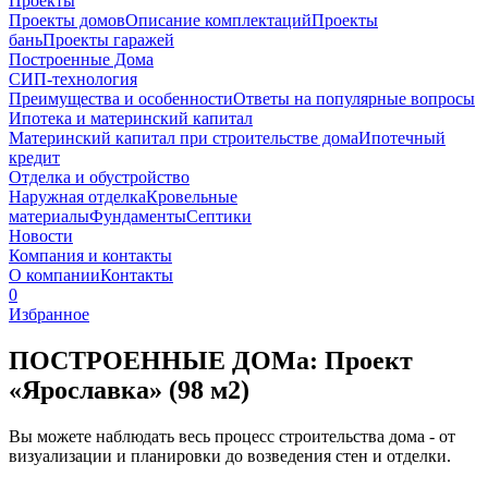
Проекты
Проекты домов
Описание комплектаций
Проекты
бань
Проекты гаражей
Построенные Дома
СИП-технология
Преимущества и особенности
Ответы на популярные вопросы
Ипотека и материнский капитал
Материнский капитал при строительстве дома
Ипотечный
кредит
Отделка и обустройство
Наружная отделка
Кровельные
материалы
Фундаменты
Септики
Новости
Компания и контакты
О компании
Контакты
0
Избранное
ПОСТРОЕННЫЕ ДОМа:
Проект
«Ярославка»
(
98
м2)
Вы можете наблюдать весь процесс строительства дома - от
визуализации и планировки до возведения стен и отделки.