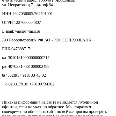
Фактический адрес:
150040
г. Ярославль,
ул. Некрасова д.71
«а» оф.64
ИНН 7627056005/762701001
ОГРН 1227600004807
E-mail: yarsip@mail.ru
АО Россельхозбанк РФ АО «РОССЕЛЬХОЗБАНК»
БИК 047888717
к/с 30101810900000000717
р/с 40702810661000002499
8(4852)917-918; 33-43-02
+79023317918; +79109734302
Никакая информация на сайте не является публичной
офертой, если не указано обратное. Мы стараемся
своевременно обновлять сайт, но всё же просим проверять