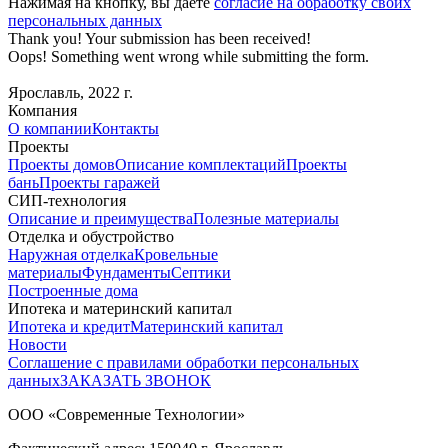
Нажимая на кнопку, вы даете
согласие на обработку своих
персональных данных
Thank you! Your submission has been received!
Oops! Something went wrong while submitting the form.
Ярославль, 2022 г.
Компания
О компании
Контакты
Проекты
Проекты домов
Описание комплектаций
Проекты
бань
Проекты гаражей
СИП-технология
Описание и преимущества
Полезные материалы
Отделка и обустройство
Наружная отделка
Кровельные
материалы
Фундаменты
Септики
Построенные дома
Ипотека и материнский капитал
Ипотека и кредит
Материнский капитал
Новости
Соглашение с правилами обработки персональных
данных
ЗАКАЗАТЬ ЗВОНОК
ООО «Современные Технологии»