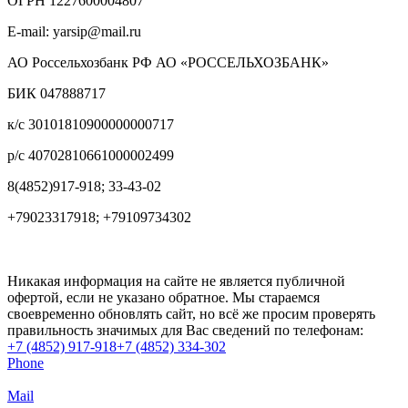
ОГРН 1227600004807
E-mail: yarsip@mail.ru
АО Россельхозбанк РФ АО «РОССЕЛЬХОЗБАНК»
БИК 047888717
к/с 30101810900000000717
р/с 40702810661000002499
8(4852)917-918; 33-43-02
+79023317918; +79109734302
Никакая информация на сайте не является публичной
офертой, если не указано обратное. Мы стараемся
своевременно обновлять сайт, но всё же просим проверять
правильность значимых для Вас сведений по телефонам:
+7 (4852) 917-918
+7 (4852) 334-302
Phone
Mail