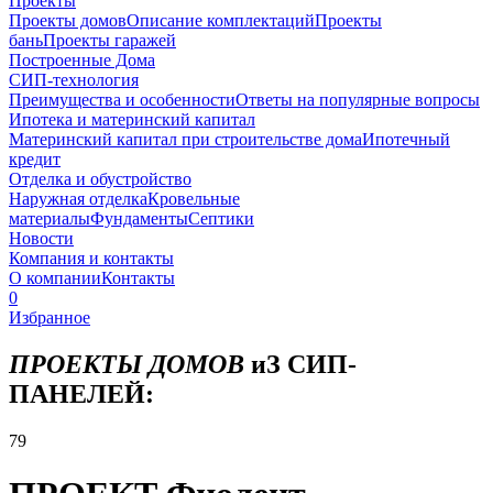
Проекты
Проекты домов
Описание комплектаций
Проекты
бань
Проекты гаражей
Построенные Дома
СИП-технология
Преимущества и особенности
Ответы на популярные вопросы
Ипотека и материнский капитал
Материнский капитал при строительстве дома
Ипотечный
кредит
Отделка и обустройство
Наружная отделка
Кровельные
материалы
Фундаменты
Септики
Новости
Компания и контакты
О компании
Контакты
0
Избранное
ПРОЕКТЫ ДОМОВ
иЗ СИП-
ПАНЕЛЕЙ:
79