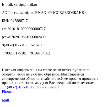
E-mail: yarsip@mail.ru
АО Россельхозбанк РФ АО «РОССЕЛЬХОЗБАНК»
БИК 047888717
к/с 30101810900000000717
р/с 40702810661000002499
8(4852)917-918; 33-43-02
+79023317918; +79109734302
Никакая информация на сайте не является публичной
офертой, если не указано обратное. Мы стараемся
своевременно обновлять сайт, но всё же просим проверять
правильность значимых для Вас сведений по телефонам:
+7 (4852) 917-918
+7 (4852) 334-302
Phone
Mail