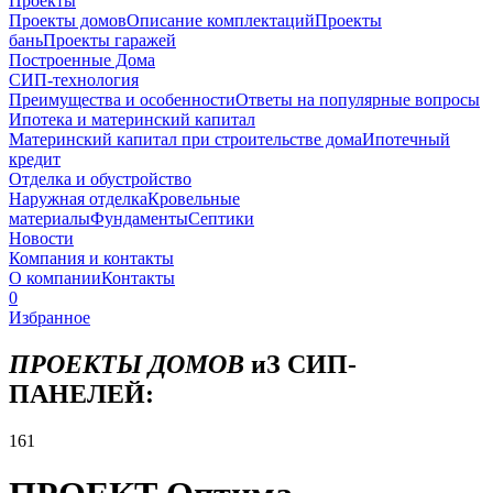
Проекты
Проекты домов
Описание комплектаций
Проекты
бань
Проекты гаражей
Построенные Дома
СИП-технология
Преимущества и особенности
Ответы на популярные вопросы
Ипотека и материнский капитал
Материнский капитал при строительстве дома
Ипотечный
кредит
Отделка и обустройство
Наружная отделка
Кровельные
материалы
Фундаменты
Септики
Новости
Компания и контакты
О компании
Контакты
0
Избранное
ПРОЕКТЫ ДОМОВ
иЗ СИП-
ПАНЕЛЕЙ:
161