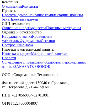
Компания
О компании
Контакты
Проекты
Проекты домов
Описание комплектаций
Проекты
бань
Проекты гаражей
СИП-технология
Описание и преимущества
Полезные материалы
Отделка и обустройство
Наружная отделка
Кровельные
материалы
Фундаменты
Септики
Построенные дома
Ипотека и материнский капитал
Ипотека и кредит
Материнский капитал
Новости
Соглашение с правилами обработки персональных
данных
ЗАКАЗАТЬ ЗВОНОК
ООО «Современные Технологии»
Фактический адрес:
150040
г. Ярославль,
ул. Некрасова д.71
«а» оф.64
ИНН 7627056005/762701001
ОГРН 1227600004807