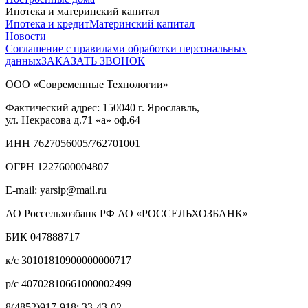
Ипотека и материнский капитал
Ипотека и кредит
Материнский капитал
Новости
Соглашение с правилами обработки персональных
данных
ЗАКАЗАТЬ ЗВОНОК
ООО «Современные Технологии»
Фактический адрес:
150040
г. Ярославль,
ул. Некрасова д.71
«а» оф.64
ИНН 7627056005/762701001
ОГРН 1227600004807
E-mail: yarsip@mail.ru
АО Россельхозбанк РФ АО «РОССЕЛЬХОЗБАНК»
БИК 047888717
к/с 30101810900000000717
р/с 40702810661000002499
8(4852)917-918; 33-43-02