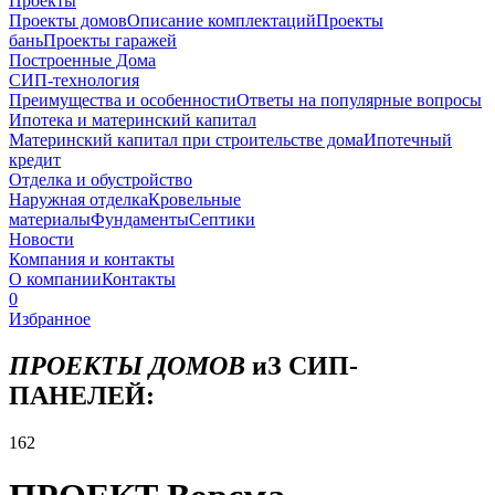
Проекты
Проекты домов
Описание комплектаций
Проекты
бань
Проекты гаражей
Построенные Дома
СИП-технология
Преимущества и особенности
Ответы на популярные вопросы
Ипотека и материнский капитал
Материнский капитал при строительстве дома
Ипотечный
кредит
Отделка и обустройство
Наружная отделка
Кровельные
материалы
Фундаменты
Септики
Новости
Компания и контакты
О компании
Контакты
0
Избранное
ПРОЕКТЫ ДОМОВ
иЗ СИП-
ПАНЕЛЕЙ:
162