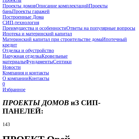
Проекты
Проекты домов
Описание комплектаций
Проекты
бань
Проекты гаражей
Построенные Дома
СИП-технология
Преимущества и особенности
Ответы на популярные вопросы
Ипотека и материнский капитал
Материнский капитал при строительстве дома
Ипотечный
кредит
Отделка и обустройство
Наружная отделка
Кровельные
материалы
Фундаменты
Септики
Новости
Компания и контакты
О компании
Контакты
0
Избранное
ПРОЕКТЫ ДОМОВ
иЗ СИП-
ПАНЕЛЕЙ:
143