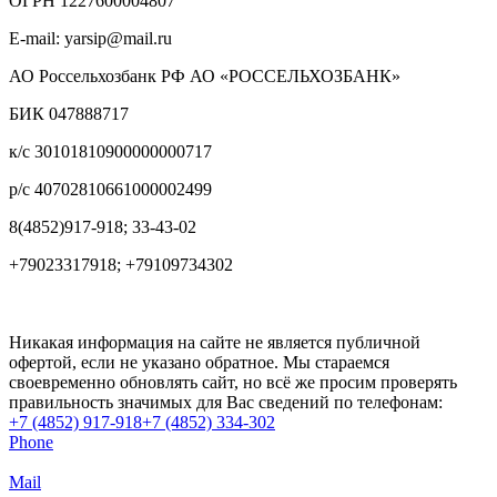
ОГРН 1227600004807
E-mail: yarsip@mail.ru
АО Россельхозбанк РФ АО «РОССЕЛЬХОЗБАНК»
БИК 047888717
к/с 30101810900000000717
р/с 40702810661000002499
8(4852)917-918; 33-43-02
+79023317918; +79109734302
Никакая информация на сайте не является публичной
офертой, если не указано обратное. Мы стараемся
своевременно обновлять сайт, но всё же просим проверять
правильность значимых для Вас сведений по телефонам:
+7 (4852) 917-918
+7 (4852) 334-302
Phone
Mail