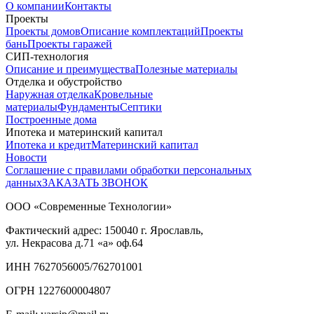
О компании
Контакты
Проекты
Проекты домов
Описание комплектаций
Проекты
бань
Проекты гаражей
СИП-технология
Описание и преимущества
Полезные материалы
Отделка и обустройство
Наружная отделка
Кровельные
материалы
Фундаменты
Септики
Построенные дома
Ипотека и материнский капитал
Ипотека и кредит
Материнский капитал
Новости
Соглашение с правилами обработки персональных
данных
ЗАКАЗАТЬ ЗВОНОК
ООО «Современные Технологии»
Фактический адрес:
150040
г. Ярославль,
ул. Некрасова д.71
«а» оф.64
ИНН 7627056005/762701001
ОГРН 1227600004807