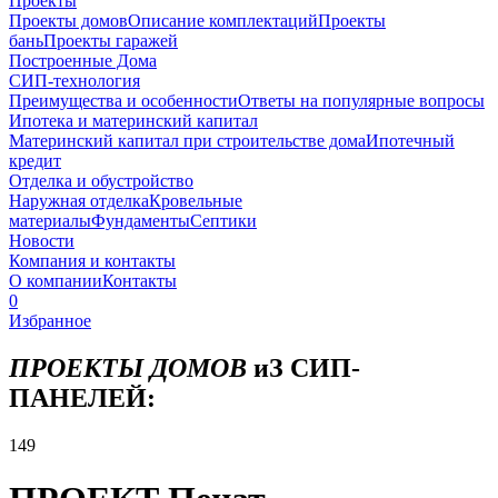
Проекты
Проекты домов
Описание комплектаций
Проекты
бань
Проекты гаражей
Построенные Дома
СИП-технология
Преимущества и особенности
Ответы на популярные вопросы
Ипотека и материнский капитал
Материнский капитал при строительстве дома
Ипотечный
кредит
Отделка и обустройство
Наружная отделка
Кровельные
материалы
Фундаменты
Септики
Новости
Компания и контакты
О компании
Контакты
0
Избранное
ПРОЕКТЫ ДОМОВ
иЗ СИП-
ПАНЕЛЕЙ:
149