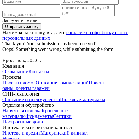
Загрузить файлы
Нажимая на кнопку, вы даете
согласие на обработку своих
персональных данных
Thank you! Your submission has been received!
Oops! Something went wrong while submitting the form.
Ярославль, 2022 г.
Компания
О компании
Контакты
Проекты
Проекты домов
Описание комплектаций
Проекты
бань
Проекты гаражей
СИП-технология
Описание и преимущества
Полезные материалы
Отделка и обустройство
Наружная отделка
Кровельные
материалы
Фундаменты
Септики
Построенные дома
Ипотека и материнский капитал
Ипотека и кредит
Материнский капитал
Новости