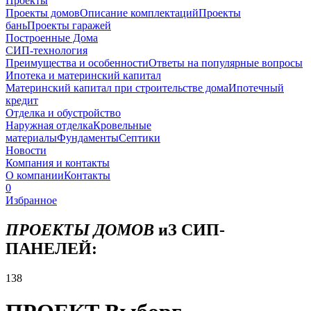
Проекты
Проекты домов
Описание комплектаций
Проекты
бань
Проекты гаражей
Построенные Дома
СИП-технология
Преимущества и особенности
Ответы на популярные вопросы
Ипотека и материнский капитал
Материнский капитал при строительстве дома
Ипотечный
кредит
Отделка и обустройство
Наружная отделка
Кровельные
материалы
Фундаменты
Септики
Новости
Компания и контакты
О компании
Контакты
0
Избранное
ПРОЕКТЫ ДОМОВ
иЗ СИП-
ПАНЕЛЕЙ:
138