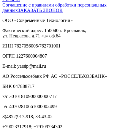
Соглашение с правилами обработки персональных
данных
ЗАКАЗАТЬ ЗВОНОК
ООО «Современные Технологии»
Фактический адрес:
150040
г. Ярославль,
ул. Некрасова д.71
«а» оф.64
ИНН 7627056005/762701001
ОГРН 1227600004807
E-mail: yarsip@mail.ru
АО Россельхозбанк РФ АО «РОССЕЛЬХОЗБАНК»
БИК 047888717
к/с 30101810900000000717
р/с 40702810661000002499
8(4852)917-918; 33-43-02
+79023317918; +79109734302